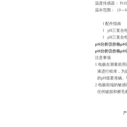
温度传感器： Pt10
温补范围：（0～6
l
配件指南
l
pH三复合电
l
pH三复合
pH分析仪价格p
pH分析仪价格p
注意事项
1.电极在测量前用
液进行校准，为
的pH值要准确、
2.电极前端的敏
任何破损和擦毛
产