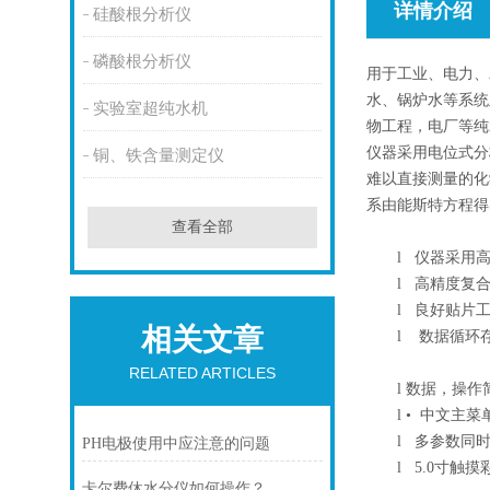
详情介绍
硅酸根分析仪
磷酸根分析仪
用于工业、电力、
水、锅炉水等系统
实验室超纯水机
物工程，电厂等纯
仪器采用电位式分
铜、铁含量测定仪
难以直接测量的化
系由能斯特方程得
查看全部
l
仪器采用高
l
高精度复合
l
良好贴片工
相关文章
l
数据循环存
RELATED ARTICLES
l
数据，操作
l
• 中文主
l
多参数同时
PH电极使用中应注意的问题
l
5.0寸触
卡尔费休水分仪如何操作？