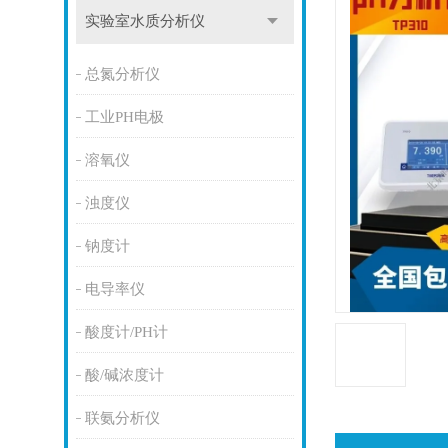
实验室水质分析仪
总氮分析仪
工业PH电极
溶氧仪
浊度仪
钠度计
电导率仪
酸度计/PH计
酸/碱浓度计
联氨分析仪