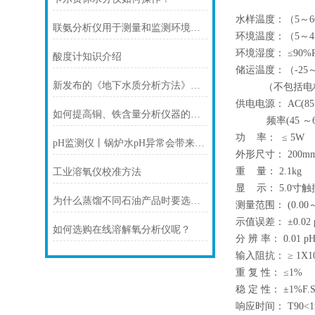
水样温度：（5～6
联氨分析仪用于测量和监测环境中的氨气含量
环境温度：（5～4
环境湿度： ≤90%
酸度计知识介绍
储运温度：（-25～
新发布的《地下水质分析方法》等85项系列行业标准，7月1日已正式实施！
（不包括电极，
供电电源： AC(85
如何提高铜、铁含量分析仪器的工作效率？
频率(45 ～65
功 率： ≤ 5W
pH监测仪丨锅炉水pH异常会带来哪些影响
外形尺寸： 200mm
重 量： 2.1kg
工业溶氧仪校准方法
显 示： 5.0寸
为什么蒸馏不同石油产品时要选用不同孔径的石棉垫
测量范围： (0.00～1
示值误差： ±0.02 
如何选购在线溶解氧分析仪呢？
分 辨 率： 0.01 p
输入阻抗： ≥ 1X10
重 复 性： ≤1%
稳 定 性： ±1%F.S
响应时间： T90<1m