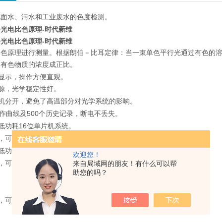
地面水、污水和工业废水的色度检测。
光电比色原理-时代新维
光电比色原理-时代新维
比色原理进行测量。根据朗伯－
比耳定律：当一束单色平行光通过有色的
中有色物质的浓度成
正比。
液晶显示，操作方便直观。
源，光学稳定性好。
机分开，避免了高温部
分对光学系统的影响。
500
作曲线及
个历史记
录，断电不丢失。
16
低功耗
位单片机系统
。
，可对测试的记录立即
打印或查询记录打印。
16
低功耗
位单片机系统，方便快捷。
欢迎您！
，可对测试的记录立即
打印或查询记录打印。
来自局域网的朋友！有什么可以帮
助您的吗？
口，可连接电脑。