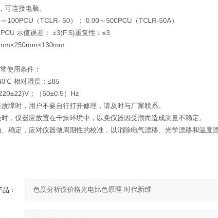
口，可连接电脑。
00～100PCU（TCLR- 50）； 0.00～500PCU（TCLR-50A）
1PCU 示值误差： ±3(F.S)
≤3
重
复
性：
0mm×250mm×130mm
正常使用条件：
40℃ 相对湿度：≤85
220±22)V；（50±0.5）Hz
显故障时，用户不要自行打开修
理，请及时与厂家联系。
验时，仪器应放置在干燥环境中，
以免仪器因受潮而造成测量不稳定。
确、稳定，应对仪器做周期性的校准，以消除电气漂移、光学漂移和温度
产品：