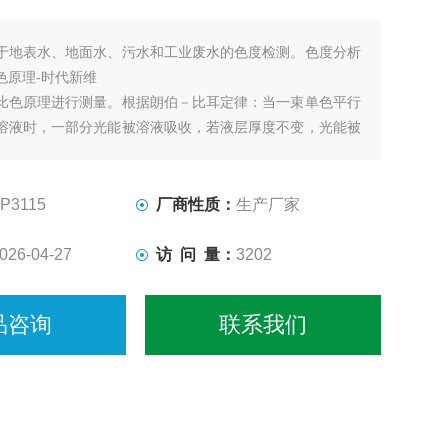
于地表水、地面水、污水和工业废水的色度检测。色度分析
色原理-时代新维
比色原理进行测量。根据朗伯－比耳定律：当一束单色平行
溶液时，一部分光能被溶液吸收，若液层厚度不变，光能被
溶液中有色物质的浓度成正比。
P3115
厂商性质：
生产厂家
026-04-27
访 问 量：
3202
品咨询
联系我们