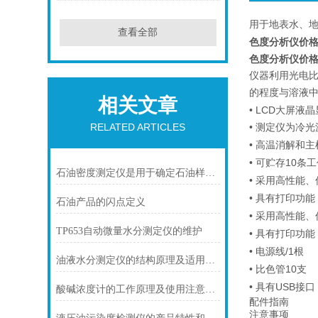
用于地表水、
查看全部
色度分析仪价格
色度分析仪价格
仪器利用光电
的程度与溶液
相关文章
• LCD大屏
•
RELATED ARTICLES
测定仪为冷光
•
高温消解和主
•
10
可贮存
条工
石油密度测定仪是用于确定石油样品密度的重要工具
•
采用高性能、
•
具有打印功能
石油产品的闪点定义
•
采用高性能、
TP653自动微量水分测定仪的维护
•
具有打印功能
•
/1
电源线
根
油液水分测定仪的结构原理及适用范围
•
10
比色管
支
•
USB接
具有
酸碱浓度计的工作原理及使用注意事项
配件指南
注意事项