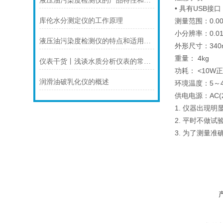
液压油污染度检测仪的产品特性和试验步骤说明
•
USB接
具有
0.
库伦水分测定仪的工作原理
测量范围：
0.0
小分辨率：
液压油污染度检测仪的特点和适用范围介绍
34
外形尺寸：
4kg
重
量：
仪表干货丨浅谈水质分析仪表的常用位置
<10W
功
耗：
润滑油破乳化仪的概述
5～
环境温度：
AC(
供电电源：
1.
仪器出现明
2.
平时不做试
3.
为了测量准