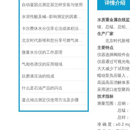
详情介绍
自动凝固点测定器怎样安装与使用
水溶性酸及碱--影响测定的因素及注意事项？
水质重金属在线监
镍、总锰、总铅、
卡尔费休水分仪库仑法或体积法应该使用哪个比较好？
生产厂家
北京时代新维测
北京时代新维和您分享可燃气体检测仪的故障分析及解决方法
主要特点
微量水分仪的工作原理
仪器选择阀组件会
仪器通过可视光电
气相色谱仪的应用领域
大大减少了试剂使
蠕动泵负压吸入，
抗磨液压油的组成
高温高压消解体系
什么是石油产品的闪点
采用进口改型聚四
技术指标
凝点倾点测定仪使用方法及步骤
测量范围：总铜：0-3.0
总锰：0.00-5.00
总锌：0.00-3.00
准 确 度：≥0.2 m