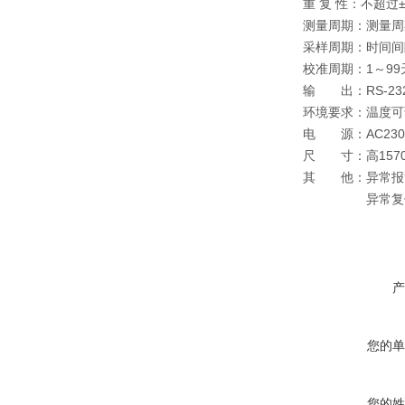
重 复 性：不超过±5
测量周期：测量周
采样周期：时间间隔
校准周期：1～9
输 出：RS-232，
环境要求：温度可调
电 源：AC230±
尺 寸：高1570×
其 他：异常报警
异常复位和断电
产
您的单
您的姓