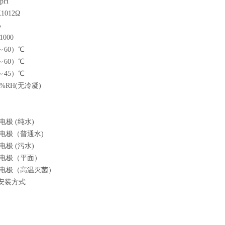
 pH
1012Ω
%
000
～60）℃
（5～60）℃
～45）℃
%RH(无冷凝)
电极 (纯水)
合电极（普通水)
电极 (污水)
合电极（平面）
合电极（高温灭菌）
安装方式