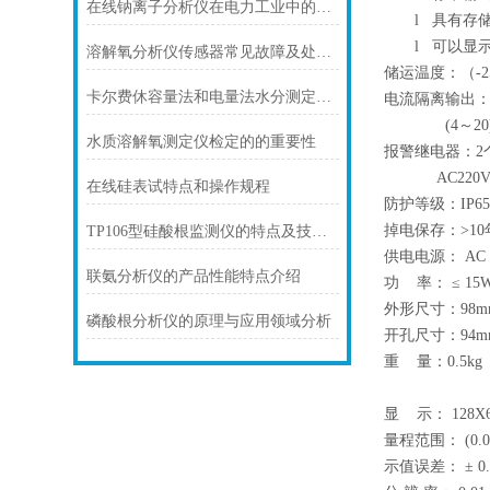
在线钠离子分析仪在电力工业中的锅炉水处理与管道保护
l
具有存储
l
可以显示
溶解氧分析仪传感器常见故障及处理方法？
储运温度：（-2
卡尔费休容量法和电量法水分测定的测定原理
电流隔离输出：(0
(4～20)m
水质溶解氧测定仪检定的的重要性
报警继电器：2
AC220V 3A
在线硅表试特点和操作规程
防护等级：I
掉电保存：>10
TP106型硅酸根监测仪的特点及技术参数
供电电源： AC (8
联氨分析仪的产品性能特点介绍
功 率： ≤ 15
外形尺寸：98mm
磷酸根分析仪的原理与应用领域分析
开孔尺寸：94mm
重 量：0.5kg
显 示： 128X
量程范围： (0.00
示值误差： ± 0.