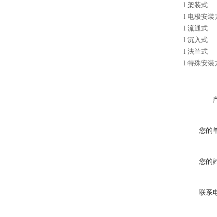
l
架装式
l
电极安装
l
流通式
l
沉入式
l
法兰式
l
特殊安装
您的
您的
联系