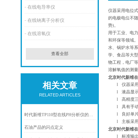
在线电导率仪
仪器采用电位式
的电极电位不随
在线钠离子分析仪
势)。
用于工业、电
在线溶氧仪
和环保等领域
水、锅炉水等
查看全部
学、食品等大型
物工程，电厂等
溶解氧值的测
北京时代新维在
相关文章
l
仪器采用
l
液晶显示
RELATED ARTICLES
l
高精度三
l
具有手动
l
良好单片
时代新维TP110型在线PH分析仪的工作原理
l
主板采用
石油产品的闪点定义
北京时代新维在
l
标准输出