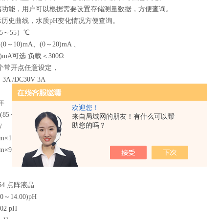
功能，用户可以根据需要设置存储测量数据，方便查询。
历史曲线，水质pH变化情况方便查询。
5～55）℃
～10)mA、(0～20)mA 、
A可选 负载＜300Ω
个常开点任意设定，
 /DC30V 3A
P65
年
欢迎您！
5～265)V / 24VDC
来自局域网的朋友！有什么可以帮
助您的吗？
W
×130mm×98mm
×94mm
64 点阵液晶
～14.00)pH
02 pH