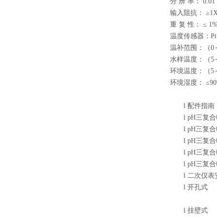
分 辨 率： 0.01
输入阻抗： ≥1X
重 复 性： ≤ 1
温度传感器：Pt1
温补范围：（0
水样温度：
环境温度：（5
环境湿度： ≤90
l
配件指南
l
pH三复合
l
pH三复
l
pH三复合
l
pH三复
l
pH三复
l
二次仪表
l
开孔式
l
挂壁式