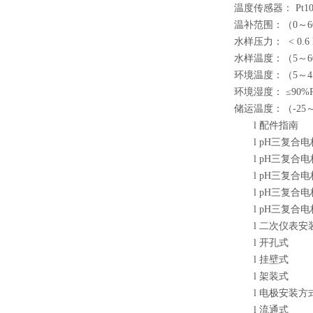
温度传感器： Pt10
温补范围：（0～6
水样压力： < 0.6 
水样温度：（5～6
环境温度：（5～4
环境湿度： ≤90%
储运温度：（-25～
l
配件指南
l
pH三复合电极
l
pH三复合电
l
pH三复合电极
l
pH三复合
l
pH三复合
l
二次仪表安
l
开孔式
l
挂壁式
l
架装式
l
电极安装方
l
流通式