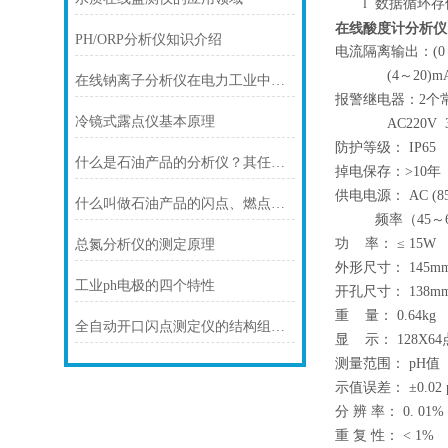
l
数据循环存
在线酸度计分析仪
PH/ORP分析仪知识介绍
电流隔离输出：(0～1
(4～20)mA可
在线钠离子分析仪在电力工业中的锅炉水处理与管道保护
报警继电器：2个
冷镜式露点仪基本原理
AC220V 3A 
防护等级： IP6
什么是石油产品的分析仪？其任务是什么？
掉电保存：>10年
供电电源： AC (85
什么叫做石油产品的闪点、燃点和自燃点
频率（45～6
功 率： ≤ 15W
总氮分析仪的测定原理
外形尺寸： 145mm
工业ph电极的四个特性
开孔尺寸： 138mm
重 量： 0.64kg
全自动开口闪点测定仪的结构组成和性能特点概述
显 示： 128X
测量范围： pH值 （0
示值误差： ±0.02 
分 辨 率： 0. 01%
重 复 性： < 1%