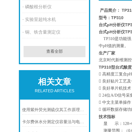
磷酸根分析仪
产品简介：
TP3
型号：TP310
实验室超纯水机
台式pH分析仪TP
台式pH分析仪TP
铜、铁含量测定仪
TP310是功能
中pH值的测量。
查看全部
生产厂家
北京时代新维测控
TP310型台式酸
 高精度三复合p
相关文章
 良好贴片工艺
 良好单片机技
RELATED ARTICLES
 24位A/D信
 中文主菜单操
 循环数据存储
使用紫外荧光测硫仪其工作原理需了解
技术指标
卡尔费休水分测定仪容量法与电量法区别
显 示：128×
测量范围：（0.00