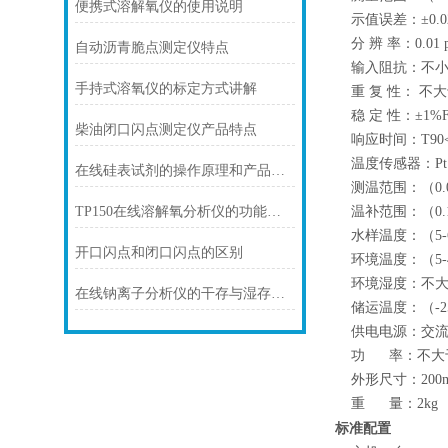
便携式溶解氧仪的使用说明
示值误差：±0.02
分 辨 率：0.01 
自动沥青脆点测定仪特点
输入阻抗：不小于1
手持式溶氧仪的标定方式讲解
重 复 性： 不大
稳 定 性：±1%F.
柴油闭口闪点测定仪产品特点
响应时间：T90<1
温度传感器：Pt1
在线硅表试剂的操作原理和产品特点
测温范围：（0.0-
温补范围：（0.1-
TP150在线溶解氧分析仪的功能特点
水样温度：（5-
开口闪点和闭口闪点的区别
环境温度：（5-
环境湿度：不大于
在线钠离子分析仪的干存与湿存方法及长期保存建议
储运温度：（-25
供电电源：交流（2
功 率：不大于
外形尺寸：200mm
重 量：2kg
标准配置