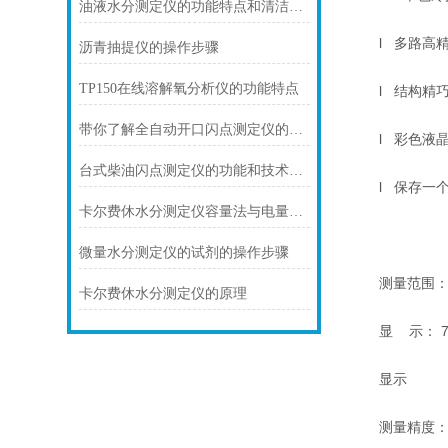
油液水分测定仪的功能特点和清洁注意事项
l 多路高精
沥青抽提仪的操作步骤
TP150在线溶解氧分析仪的功能特点
l 结构精巧
带你了解全自动开口闪点测定仪的组成和使用
l 彩色液晶
台式柴油闪点测定仪的功能和技术特点
l 保存一个
卡尔费休水分测定仪容量法与电量法区别
微量水分测定仪的试剂的操作步骤
测量范围：(0.0
卡尔费休水分测定仪的原理
显 示： 7
显示
测量精度： ±2