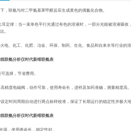
，联氨与对二甲氨基苯甲醛反应生成黄色的偶氮化合物。
耳定律：当一束单色平行光通过有色的溶液时，一部分光能被溶液吸收，若
正比。
电、化工、化肥、冶金、环保、制药、生化、食品和自来水等行业的溶
型在线联氨分析仪时代新维联氨表
道可选择，节省费用。
高精度电磁阀，动作可靠，使用寿命长，进样及加药准确，测量精度高
设定时间周期自动进行两点标样校准，保证了长期运行的稳定性并极大地
型在线联氨分析仪时代新维联氨表
冷光源，使用寿命长，稳定性好。