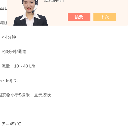
助您的吗？
1% F.S
<±1% F.S/24h
 4分钟
约3分钟/通道
：10～40 L/h
50) ℃
态物小于5微米，且无胶状
～45) ℃