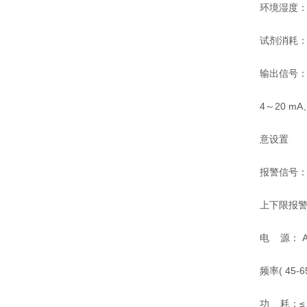
环境湿度： ≤9
试剂消耗： 
输出信号： 隔
4～20 mA、
意设置
报警信号： 
上下限报
电 源： AC(
频率( 45-65
功 耗：≤ 1