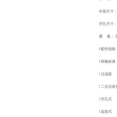
外形尺寸： 46
开孔尺寸：67
重 量： 22
l 配件指南
l 联氨标液 60
l 过滤器
l 二次仪表
l 开孔式
l 架装式