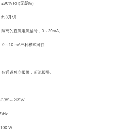
0% RH(无凝结)
约3升/月
离的直流电流信号，0～20mA、
0～10 mA三种模式可任
各通道独立报警，断流报警、
警
85～265)V
)Hz
00 W