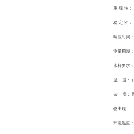
重 现 性： ≤±
稳 定 性： 漂移
响应时间： <
测量周期： 
水样要求： 流量
温 度： (5～
杂 质： 固
物出现
环境温度： (5