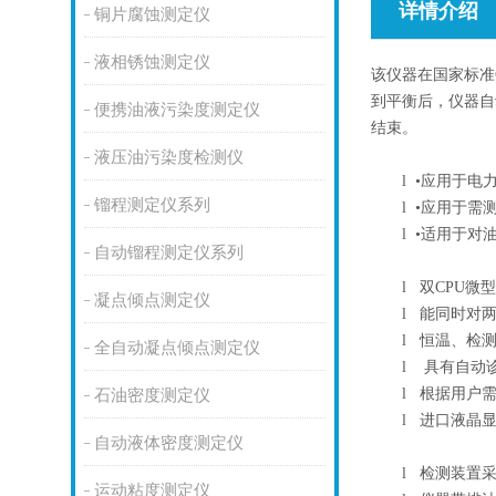
详情介绍
铜片腐蚀测定仪
液相锈蚀测定仪
该仪器在国家标准
到平衡后，仪器自
便携油液污染度测定仪
结束。
液压油污染度检测仪
l
•应用于电
镏程测定仪系列
l
•应用于需
l
•适用于对
自动镏程测定仪系列
l
双CPU微
凝点倾点测定仪
l
能同时对两
l
恒温、检测
全自动凝点倾点测定仪
l
具有自动诊
l
根据用户需
石油密度测定仪
l
进口液晶显
自动液体密度测定仪
l
检测装置采
运动粘度测定仪