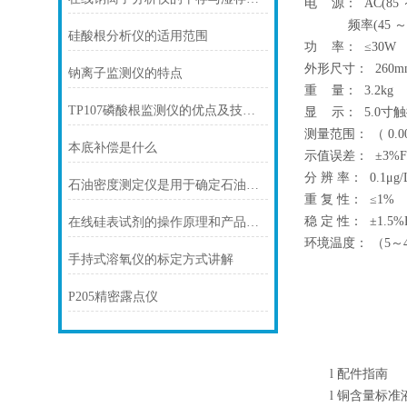
电 源： AC(85 
频率(45 ～65
硅酸根分析仪的适用范围
功 率： ≤30W
外形尺寸： 260mm
钠离子监测仪的特点
重 量： 3.2kg
TP107磷酸根监测仪的优点及技术指标
显 示： 5.0
测量范围： （ 0.00
本底补偿是什么
示值误差： ±3%F
分 辨 率： 0.1μg/
石油密度测定仪是用于确定石油样品密度的重要工具
重 复 性： ≤1%
稳 定 性： ±1.5%F
在线硅表试剂的操作原理和产品特点
环境温度： （5～
手持式溶氧仪的标定方式讲解
P205精密露点仪
l
配件指南
l
铜含量标准