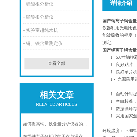
详情介绍
硅酸根分析仪
磷酸根分析仪
国产铜离子铜含量
仪器利用光电比色
实验室超纯水机
能被吸收的程度（
测定。
铜、铁含量测定仪
国产铜离子铜含量
l
5.0寸触
查看全部
l
良好贴片工
l
良好单片机
l
• 光源采
相关文章
l
自动计时提
l
空白校准，
RELATED ARTICLES
l
数据循环存
l
采用国家颁
如何提高铜、铁含量分析仪器的工作效率？
环境湿度： ≤90
在线钠离子分析仪的干存与湿存方法及长期保存建议