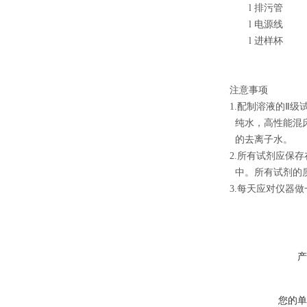
l
排污管
l
电源线
l
进样杯
注意事项
1.配制溶液的Ⅱ
纯水，高性能混
的去离子水。
2.所有试剂应保
中。所有试剂的
3.每天应对仪器
产
您的单