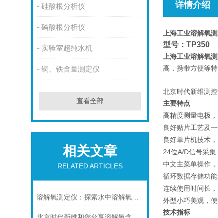
详情介绍
硅酸根分析仪
磷酸根分析仪
上海工业溶解氧测
型号：
TP350
实验室超纯水机
上海工业溶解氧测
高，携带方便等特
铜、铁含量测定仪
生产厂家
北京时代新维测控
查看全部
主要特点
高精度测量电极，
良好贴片工艺及一
良好单片机技术，
相关文章
24
A/D
位
信号采集
中文主菜单操作，
RELATED ARTICLES
循环数据存储功能
连续使用时间长，
溶解氧测定仪：探索水中溶解氧的奥秘​
外型小巧美观，便
技术指标
北京时代新维和您分享溶解氧含量的影响因素有哪些