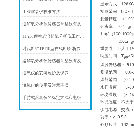
128X6
显示方式：
0.0
1
测量范围：
～
工业溶氧仪校准方法
1.0%
测量精度：
±
溶解氧分析仪传感器常见故障及处理方法？
0.1
g/L
分辨率：
μ
1
g/L (100-1000
μ
μ
TP251便携式溶解氧分析仪工作原理
0.01mg/
1
重复性：不大于
时代新维TP110型在线PH分析仪的工作原理
T
<5
响应时间：
90
溶解氧分析仪传感器常见故障及处理方法
Pt1
温度传感器：
0.0-
测温范围：（
溶氧仪的安装维护及保养
0.1-
温补范围：（
溶氧仪的使用及注意事项
5-80
水样温度：（
5-45
环境温度：（
手持式溶氧仪的标定方法和电极的维护
环境湿度：不大于
供电电源：交流（
< 0.5W
功率：
162mm
外形尺寸：
标准配置