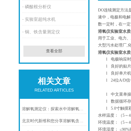
磷酸根分析仪
DO连续测定方法
液中，电极和电解
实验室超纯水机
数一定时，在一定
溶氧仪实验室水质
铜、铁含量测定仪
用于工业、电力、
大型污水处理厂,
查看全部
溶氧仪实验室水质
l
电极响应时
l
良好的贴片
l
良好单片机
相关文章
l
24位A/
RELATED ARTICLES
l
中文菜单操
l
数据循环存
l
5.0寸触
溶解氧测定仪：探索水中溶解氧的奥秘​
水样温度：（5～4
北京时代新维和您分享溶解氧含量的影响因素有哪些
环境温度：（5～4
环境湿度： ≤90%