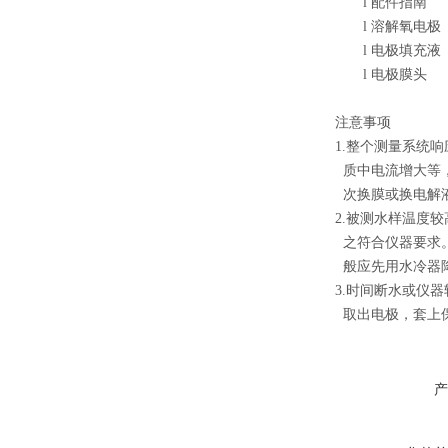
l
配件指南
l
溶解氧电极
l
电极填充液
l
电极膜头
注意事项
1.整个测量系统
质中电流增大等
次换膜或换电解
2.被测水样温度
之符合仪器要求
般应先用水冷器
3.时间断水或仪
取出电极，套上
产