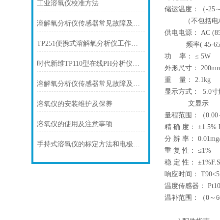
工业溶氧仪校准方法
储运温度：（-25～
（不包括电极,
溶解氧分析仪传感器常见故障及处理方法？
供电电源： AC (8
TP251便携式溶解氧分析仪工作原理
频率( 45-65)
功 率： ≤ 5W
时代新维TP110型在线PH分析仪的工作原理
外形尺寸： 200mm
重 量： 2.1kg
溶解氧分析仪传感器常见故障及处理方法
显示方式： 5.0
文显示
溶氧仪的安装维护及保养
量程范围：（0.00～
溶氧仪的使用及注意事项
精 确 度： ±1.5% F
分 辨 率： 0.01mg
手持式溶氧仪的标定方法和电极的维护
重 复 性： ≤1%
稳 定 性： ±1%F.S
响应时间： T90<5m
温度传感器： Pt10
温补范围：（0～6