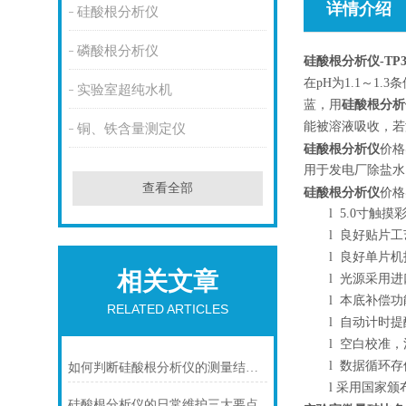
详情介绍
硅酸根分析仪
磷酸根分析仪
硅酸根分析仪
-TP
在pH为1.1～1
实验室超纯水机
蓝，用
硅酸根分析
能被溶液吸收，若
铜、铁含量测定仪
硅酸根分析仪
价格
用于发电厂除盐水
查看全部
硅酸根分析仪
价格
l
5.0寸触摸
l
良好贴片工
l
良好单片机技
相关文章
l
光源采用进
l
本底补偿功
RELATED ARTICLES
l
自动计时提
l
空白校准，
l
数据循环存储
如何判断硅酸根分析仪的测量结果是否准确?
l
采用国家颁
硅酸根分析仪的日常维护三大要点