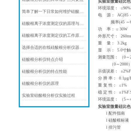
实验室微量硅比色
环境湿度： ≤90
简单了解一下日常如何维护硅酸根分析仪
电 源： AC(85 
频率(45 ～65
硅酸根离子浓度测定仪的原理与应用探讨
功 率： ≤ 30W
硅酸根离子浓度测定仪的工作原理与操作方法详解
外形尺寸： 260mm
重 量： 3.2kg
选择合适的在线硅酸根分析仪器以提升过程控制
显 示： 5.0
测量范围： （0～20
硅酸根分析仪特点介绍
（0～2000）μ
示值误差： ±2%F
硅酸根分析仪的特点性能
分 辨 率： 0.1μg/
硅酸根分析仪的原理
重 复 性： ≤1%
稳 定 性： ±1%F.S
实验室硅酸根分析仪实验过程
环境温度： （5～
实验室微量硅比色
l
配件指南
l
硅酸根标液
l
排污管