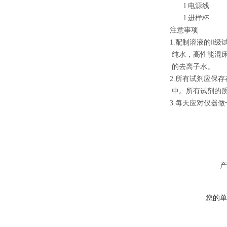
l
电源线
l
进样杯
注意事项
1.配制溶液的Ⅱ
纯水，高性能混
的去离子水。
2.所有试剂应保
中。所有试剂的质
3.每天应对仪器
硅酸根分析仪
,硅
产
您的单