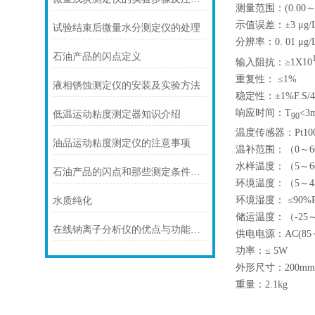
测量范围：(0.00～9.
示值误差：±3 μg/L
试验结束后微量水分测定仪的处理
分辨率：0. 01 μg/
石油产品的闪点定义
输入阻抗：≥1X10
重复性： ≤1%
液相锈蚀测定仪的安装及实验方法
稳定性：±1%F.S/4
响应时间：T
<3m
低温运动粘度测定器知识介绍
90
温度传感器：Pt10
油品运动粘度测定仪的注意事项
温补范围：（0～6
水样温度：（5
～
6
石油产品的闪点和那些测定条件有关？
环境温度：（5
～
4
环境湿度： ≤90%
水质纯化
储运温度：（-25
在线钠离子分析仪的优点与功能特性是什么
供电电源：
AC(85
功率：
≤
5W
外形尺寸：
200mm
重量：2.1kg