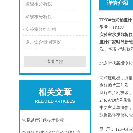
详情介绍
硅酸根分析仪
磷酸根分析仪
TP330
台式钠度计
型号：TP330
实验室超纯水机
实验室水质分析仪
度计厂家时代新维
铜、铁含量测定仪
洗，*可以得到较
生产厂家
查看全部
北京时代新维测控
主要特点
高精度电极，测量
良好贴片工艺及一
相关文章
良好单片机技术，
24
位A/D信号采
RELATED ARTICLES
中文主菜单操作，
数据循环
存储功能
常见钠度计的技术指标
技术指
显 示： 128×6
微量残炭测定仪的实验步骤及注意事项