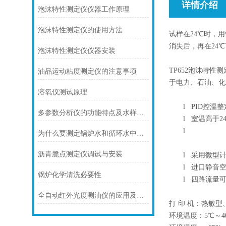
详情介绍
泡沫特性测定仪仪器工作原理
泡沫特性测定仪的使用方法
试样在24℃时，
消失后，再在24
泡沫特性测定仪仪器安装
TP652泡沫特性测
油品运动粘度测定仪的注意事项
于电力、石油、化
溶氧仪测试原理
l
PID控温
多参数分析仪的功能特点及水样测量
l
室温高于2
l
为什么要测定锅炉水和循环水中的硅含量
沥青脆点测定仪调试与安装
l
采用微型计
l
进口静音空
锅炉化学清洗必要性
l
四路流量可
全自动红外光度测油仪的应用及操作注意
打 印 机：热敏型
环境温度：5℃～4