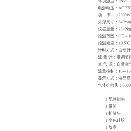
环境湿度：≤85%
电源电压：AC 220V
功 率： ≤2300W
外形尺寸：340mm×
仪器重量：23×2kg
控温范围：0℃～1
控温精度：±0.5℃
计时方式：自动计
流 量 计：带调节阀16
空 气 源：自带空气
流量控制：16～16
显示方式：液晶显
气体扩散头：3000～6
l
配件指南
l
量筒
l
扩散头
l
变色硅胶
l
胶塞