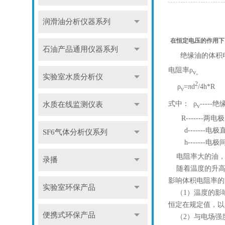
润滑油分析仪器系列
在恒定电压的作用下
石油产品通用仪器系列
是表示在
绝缘油的体积电
电阻率
ρ
v。
实验室水质分析仪
2
ρ
=πd
/4h*R
v
式中：
ρ
----
水质在线监测仪表
v
R-------两
d-------电极
SF6气体分析仪系列
h-------电极
电阻率大的油，其
录播
随着温度的升高
影响体积电阻率的
实验室环保产品
（1）温度的影响
恒定在规定值，以
便携式环保产品
（2）与电场强度