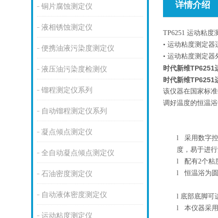
详情介绍
铜片腐蚀测定仪
液相锈蚀测定仪
TP6251 运动
• 运动粘度测定
便携油液污染度测定仪
• 运动粘度测定
时代新维TP625
液压油污染度检测仪
时代新维TP625
镏程测定仪系列
该仪器在国家标准
调好温度的恒温浴
自动镏程测定仪系列
凝点倾点测定仪
l
采用数字控
度，易于进行
全自动凝点倾点测定仪
l
配有2个粘
l
恒温浴为圆
石油密度测定仪
自动液体密度测定仪
l
底部底脚可
l
本仪器采用
运动粘度测定仪