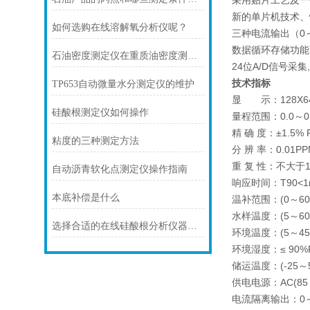
采用贴片工艺及一
新的单片机技术、
如何选购在线溶解氧分析仪呢？
三种电流输出（0～
数据循环存储功能
石油密度测定仪在重质油密度测定中的恒温浴优化
24位A/D信号采
技术指标
TP653自动微量水分测定仪的维护
显 示：128X
硅酸根测定仪如何操作
量程范围：0.0～0.5
精 确 度：±1.5% F
粘度的三种测定方法
分 辨 率：0.01PP
重 复 性：不大于
自动沥青软化点测定仪操作指南
响应时间：T90<1mi
本底补偿是什么
温补范围：(0～60
水样温度：(5～60
选择合适的在线硅酸根分析仪器以提升过程控制
环境温度：(5～45
环境湿度：≤ 90%
储运温度：(-25～
供电电源：AC(85～2
电流隔离输出：0～1