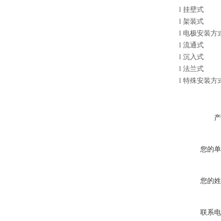
l
挂壁式
l
架装式
l
电极安装方
l
流通式
l
沉入式
l
法兰式
l
特殊安装方
产
您的单
您的姓
联系电