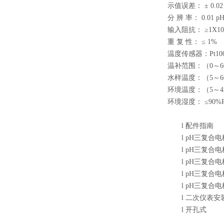
示值误差： ± 0.02
分 辨 率： 0.01 p
输入阻抗： ≥1X10
重 复 性： ≤ 1%
温度传感器：Pt10
温补范围：（0～6
水样温度：（
环境温度：（5～4
环境湿度： ≤90%
l
配件指南
l
pH三复合电极
l
pH三复合电
l
pH三复合电极
l
pH三复合
l
pH三复合
l
二次仪表安
l
开孔式