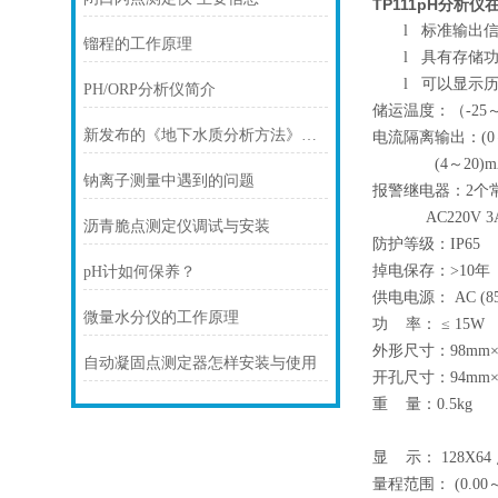
TP111pH分析
l
标准输出信
镏程的工作原理
l
具有存储功
l
可以显示历
PH/ORP分析仪简介
储运温度：（-25～
新发布的《地下水质分析方法》等85项系列行业标准，7月1日已正式实施！
电流隔离输出：(0～1
(4～20)mA
钠离子测量中遇到的问题
报警继电器：2个
AC220V 3A /
沥青脆点测定仪调试与安装
防护等级：IP
掉电保存：>10年
pH计如何保养？
供电电源： AC (85～
微量水分仪的工作原理
功 率： ≤ 15W
外形尺寸：98mm×1
自动凝固点测定器怎样安装与使用
开孔尺寸：94mm×
重 量：0.5kg
显 示： 128X6
量程范围： (0.00～1