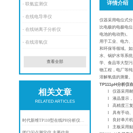
详情介绍
联氨监测仪
在线电导率仪
仪器采用电位式分
比电极的电极电位
在线钠离子分析仪
电池的电动势)。
用于工业、电力、
在线溶氧仪
和环保等领域。如
水、锅炉水等系统
查看全部
学、食品等大型污
物工程，电厂等纯
溶解氧值的测量。
TP111pH分析
相关文章
l
仪器采用耐
l
液晶显示，
RELATED ARTICLES
l
高精度三复
l
具有手动、
l
良好单片机
时代新维TP110型在线PH分析仪的工作原理
l
主板采用贴
闭口闪点测定仪 主要信息