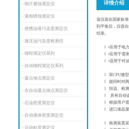
详情介绍
铜片腐蚀测定仪
液相锈蚀测定仪
该仪器在国家标准
到平衡后，仪器自
便携油液污染度测定仪
结束。
液压油污染度检测仪
l
•应用于电
镏程测定仪系列
l
•应用于需
l
•适用于对
自动镏程测定仪系列
l
双CPU微
凝点倾点测定仪
l
能同时对两
l
恒温、检测
全自动凝点倾点测定仪
l
具有自动诊
l
根据用户需
石油密度测定仪
l
进口液晶显
自动液体密度测定仪
l
检测装置采
运动粘度测定仪