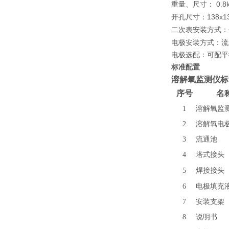
0.8
重量、尺寸：
138x
开孔尺寸：
二次表安装方式：
电极安装方式：流
电极选配：可配平
标准配置
溶解氧监测仪标
序号
名
1
溶解氧监
2
溶解氧电
3
流通池
4
塔式接头
5
焊接接头
6
电极填充
7
安装支架
8
说明书