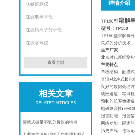
详情介绍
联氨监测仪
在线电导率仪
溶解
型
TP150
型号：
TP150
在线钠离子分析仪
TP150
溶解氧分
型
在线溶氧仪
良好的分析技术，
生产厂家
北京时代新维测控
查看全部
主要特点
单板结构，触摸式
+
直流
脉冲式极化
良好的数据处理方
相关文章
响应迅速、零点稳
预制的长寿命渗透
RELATED ARTICLES
(EMC/
电磁兼容性
报警功能：报警信
便携式微量溶氧分析仪的特点
网络功能：隔离的
历史曲线：连续记
工业在线溶氧仪的工作原理和特点