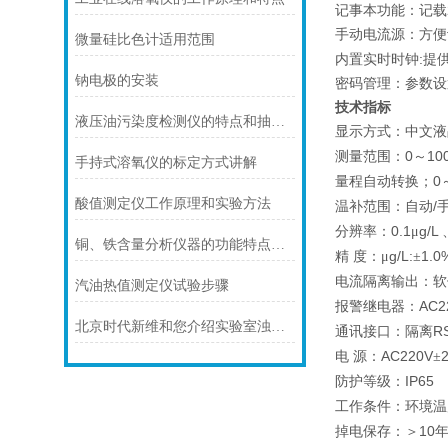
记事本功能：记载
手动电流源：方便
微量硅比色计适用范围
:
内置实时时钟
提
钠电极的安装
密码管理：参数设
技术指标
液压油污染度检测仪的特点和抽取油样程序介绍
显示方式：中文液
0
100
测量范围：
～
手持式溶氧仪的标定方式讲解
0
量程自动转换；
酸值测定仪工作原理和实验方法
/
温补范围：自动
0.1
g/L
分辨率：
μ
铜、铁含量分析仪器的功能特点及优点概述
g/L:
1.0
精
度：μ
±
电流隔离输出：软
汽油热值测定仪试验步骤
AC2
报警继电器：
北京时代新维和您介绍实验室浊度仪使用方法简述及注意事项
R
通讯接口：隔离
AC220V
电
源：
±
IP65
防护等级：
工作条件：环境温
10
掉电保存：＞