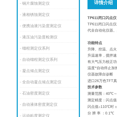
详情介绍
铜片腐蚀测定仪
液相锈蚀测定仪
TP611闭口闪点仪
TP611闭口闪点仪
便携油液污染度测定仪
代全自动化仪器。
闭口闪点仪价格品
液压油污染度检测仪
功能特点
镏程测定仪系列
升降、控温、点火
升温速率，搅拌速
自动镏程测定仪系列
有大气压力校正功
温度*自动停止加
凝点倾点测定仪
仪器故障自诊断
26
TFT
进口
万色
真
全自动凝点倾点测定仪
技术参数
石油密度测定仪
40
测量范围：
℃
测定精度：闪点值
自动液体密度测定仪
110
闪点值≥
℃时
±
0.1
分
辨
率
：
℃
运动粘度测定仪