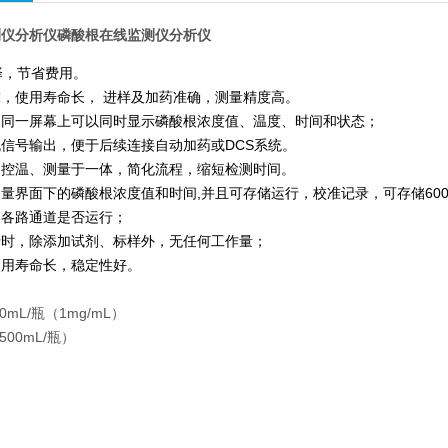
测仪分析仪
磷酸根在线监测仪分析仪
择，节省费用。
，使用寿命长， 进样及加药准确，测量精度高。
，同一屏幕上可以同时显示磷酸根浓度值、温度、时间和状态；
信号输出，便于后续连接自动加药或DCS系统。
、控温、测量于一体，简化流程，缩短检测时间。
量界面下的磷酸根浓度值和时间,并且可存储运行，校准记录，可存储600
测各路通道是否运行；
行时，除添加试剂、标样外，无任何工作量；
使用寿命长，稳定性好。
mL/瓶（1mg/mL）
500mL/瓶）