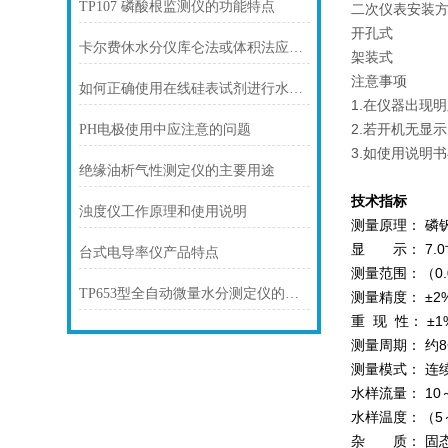
TP107 磷酸根监测仪的功能特点
二次仪表安装
开孔式
卡尔费休水分仪库仑法或体积法应该使用哪个比较好？
架装式
注意事项
如何正确使用在线硅表试剂进行水质分析？
1.在仪器出现
2.若开机无显
PH电极使用中应注意的问题
3.如使用说明
绝缘油析气性测定仪的主要用途
技术指标
浊度仪工作原理和使用说明
测量原理： 磷
显 示： 7.
台式电导率仪产品特点
测量范围：（0.0
TP653型全自动微量水分测定仪的功能特点
测量精度： ±2%
重 现 性： ±1%
测量周期： 约8
测量模式： 连
水样流量： 10～4
水样温度：（5～
杂 质： 固