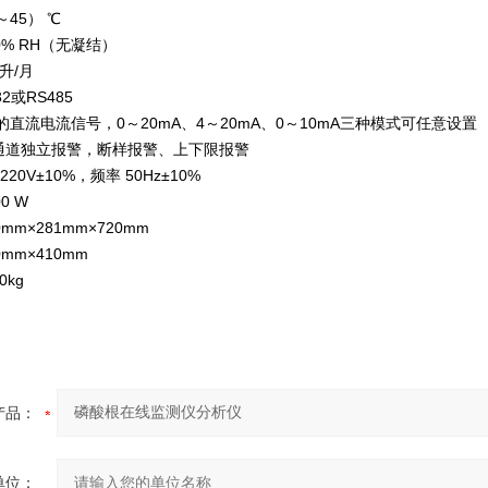
45） ℃
0% RH（无凝结）
升/月
2或RS485
的直流电流信号，0～20mA、4～20mA、0～10mA三种模式可任意设置
通道独立报警，断样报警、上下限报警
20V±10%，频率 50Hz±10%
0 W
mm×281mm×720mm
mm×410mm
kg
产品：
单位：