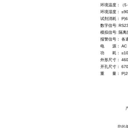
环境温度：（5～
环境湿度： ≤9
试剂消耗： 约6
数字信号: RS23
模拟信号: 隔离
报警信号： 各
电 源： AC 2
功 耗： ≤10
外形尺寸： 460
开孔尺寸： 670
重 量： 约20
您的