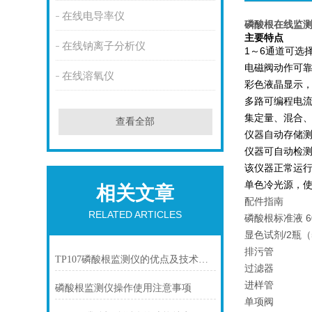
在线电导率仪
磷酸根在线监
主要特点
在线钠离子分析仪
1～6通道可选
电磁阀动作可靠
在线溶氧仪
彩色液晶显示
多路可编程电流
集定量、混合
查看全部
仪器自动存储测
仪器可自动检
该仪器正常运
单色冷光源，
相关文章
配件指南
RELATED ARTICLES
磷酸根标准液 60
显色试剂/2瓶（
排污管
TP107磷酸根监测仪的优点及技术指标
过滤器
进样管
磷酸根监测仪操作使用注意事项
单项阀