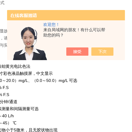
方式
欢迎您！
来自局域网的朋友！有什么可以帮
明显故障时，用户不要自行打开修理，请及时与厂家联系。
助您的吗？
示，请检查电源线是否接好。
书与实际操作有差异时以仪器为准。
钒钼黄光电比色法
0寸彩色液晶触摸屏，中文显示
～20.0）mg/L、（0.0～50.0）mg/L 可选
 F.S
 F.S
分钟/通道
续测量和间隔测量可选
0 L/h
45） ℃
态物小于5微米，且无胶状物出现