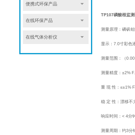
便携式环保产品
TP107磷酸根监
在线环保产品
测量原理：磷矾钼
在线气体分析仪
显示：7.0寸彩
测量范围：（0.00～
测量精度：±2% F.
重 现 性：≤±1% F
稳 定 性：漂移不大于
响应时间：< 4分
测量周期：约3分