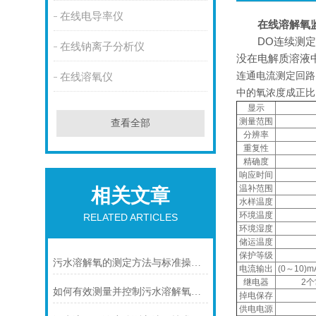
在线电导率仪
在线
溶解氧
DO连续测
在线钠离子分析仪
没在电解质溶液
连通电流测定回路
在线溶氧仪
中的氧浓度成正比
显示
测量范围
查看全部
分辨率
重复性
精确度
响应时间
温补范围
相关文章
水样温度
环境温度
RELATED ARTICLES
环境湿度
储运温度
保护等级
污水溶解氧的测定方法与标准操作指南说明
电流输出
(0～10)
继电器
2个
如何有效测量并控制污水溶解氧水平
掉电保存
供电电源