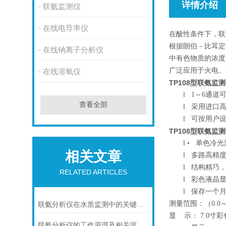
详情介绍
联氨监测仪
在线电导率仪
在酸性条件下，联
根据朗伯－比耳定
在线钠离子分析仪
中有色物质的浓度
广泛应用于火电、
在线溶氧仪
TP108型联氨监
l
1～6通道
查看全部
l
采用进口高
l
可按用户设
TP108型联氨监
l
• 单色冷
相关文章
l
多路高精度
l
结构精巧，
RELATED ARTICLES
l
彩色液晶显
l
保存一个月
测量范围：（0.0～1
联氨分析仪在水质监测中的关键作用说明
显 示： 7.0寸
联氨分析仪的工作原理及相关溶液配制