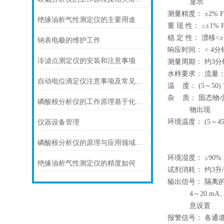
显示
测量精度： ±2% F
绝缘油析气性测定仪的主要用途
重 现 性： ≤±1% F
稳 定 性： 漂移<±1%
钠表电极的维护工作
响应时间： < 4分
冷滤点测定仪的安装和注意事项
测量周期： 约3分
水样要求： 流量：10
自动电位滴定仪注意事项及常见故障解决方案
温 度： (5～50)
杂 质： 固态物
磷酸根分析仪的工作原理基于化学反应和光学检测技术
物出现
环境温度： (5～45
仪器设备管理
磷酸根分析仪的原理与应用领域分析
环境湿度： ≤90%
绝缘油析气性测定仪的精度如何
试剂消耗： 约3升
输出信号： 隔离的
4～20 mA、
意设置
报警信号： 各通