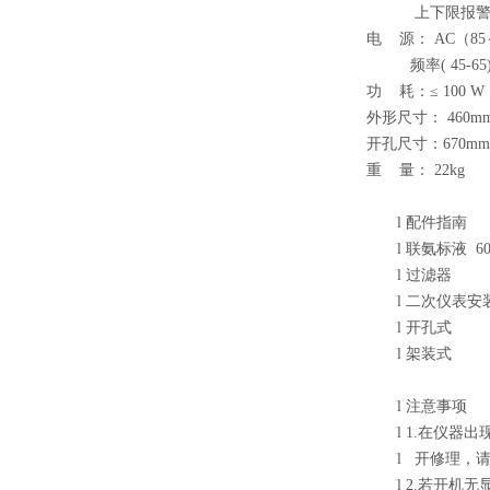
上下限报
电 源： AC（85
频率( 45-65)
功 耗：≤ 100 W
外形尺寸： 460mm×
开孔尺寸：670mm×
重 量： 22kg
l
配件指南
l
联氨标液 60m
l
过滤器
l
二次仪表安
l
开孔式
l
架装式
l
注意事项
l
1.在仪器
l
开修理，请
l
2.若开机