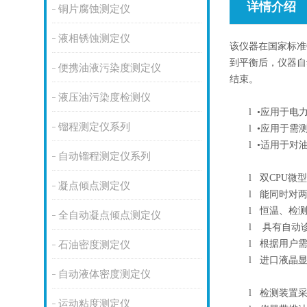
详情介绍
铜片腐蚀测定仪
液相锈蚀测定仪
该仪器在国家标准
到平衡后，仪器自
便携油液污染度测定仪
结束。
液压油污染度检测仪
l
•应用于电
镏程测定仪系列
l
•应用于需
l
•适用于对
自动镏程测定仪系列
l
双CPU微
凝点倾点测定仪
l
能同时对两
l
恒温、检测
全自动凝点倾点测定仪
l
具有自动诊
l
根据用户需
石油密度测定仪
l
进口液晶显
自动液体密度测定仪
l
检测装置采
运动粘度测定仪