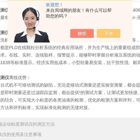
欢迎您！
检测仪
采用“光阻测量颗粒"，并采用油液行业经典方法NAS1638和ISO
来自局域网的朋友！有什么可以帮
助您的吗？
量电磁控制系统，实现进样速度恒定和进样体积的双控制，取样量1ml~
检测仪
仪器优势：
机、汽轮机组、变压器、电力传动系统、润滑系统、检测试验台等等，
都是PLD在线颗粒分析系统的经典应用场所，并为生产线上的重要组成部分
要求。在线、实时、连续取样、报警提示，能够即时掌握分析液压系统的
或NAS1638等标准显示。经济实用低成本，小型轻量易安装，抗干扰性强
检测仪
离线优势：
式机不可移动测试的缺陷，无论是移动式测量还是实验室测量，都会提供
是即时测量还是过滤跟踪监测，都会提供*的测试方案，让测试更加快捷
结合，可实现大小粘度的各类油液的检测，优化的检测方案和评判，可
测方法和评判标准，实现标准化检测的无缝对接。
油运动粘度测试仪的测定方法
氧仪的使用及注意事项