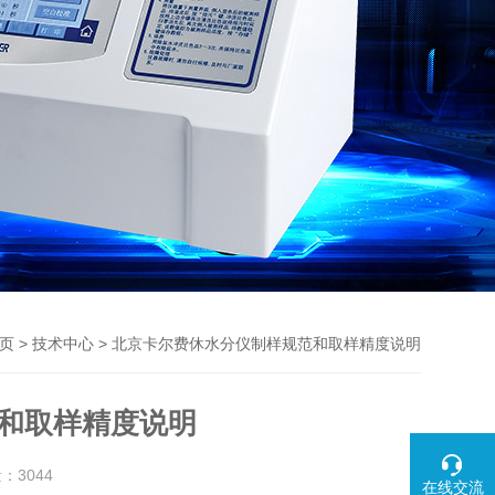
>
> 北京卡尔费休水分仪制样规范和取样精度说明
页
技术中心
和取样精度说明
量：
3044
在线交流