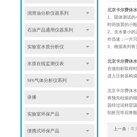
北京卡尔费休
润滑油分析仪器系列
1、固体测试的
时间放置的小
石油产品通用仪器系列
2、含水量小的
作迅速；一片
3、根据表列有
实验室水质分析仪
北京卡尔费休
水质在线监测仪表
在做剖析取样时
进入注射器构成
SF6气体分析仪系列
北京卡尔费休水
录播
将预先枯燥的细
器经过试样层汲
剖析完毕后将瓶
实验室环保产品
上一条：
常
便携式环保产品