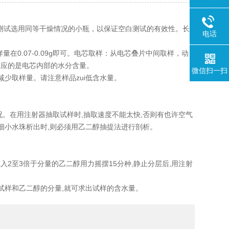
同批测试选用同等干燥情况的小瓶，以保证空白测试的有效性。长
电话
量在0.07-0.09g即可。电芯取样：从电芯叠片中间取样，动
反应的是电芯内部的水分含量。
微信扫一扫
少取样量。请注意样品zui低含水量。
。在用注射器抽取试样时,抽取速度不能太快,否则有也许空气
细小水珠析出时,则必须用乙二醇抽提法进行剖析。
入2至3倍于分量的乙二醇用力摇摆15分种,静止分层后,用注射
出试样和乙二醇的分量,就可求出试样的含水量。