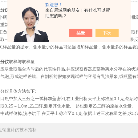
欢迎您！
水分仪
制样规范
来自局域网的朋友！有什么可以帮
助您的吗？
小瓶充分干燥（一般110℃真空烘烤6h，低湿度环境下放置2-4h），
瓶重新烘烤。
正负极粉、极片、电解液等取样在0.1-0.2g之间含水量高的纤维隔膜，取样
只取一个样，一个样制作完成再重新抽取片制作下个样，以保证测试结果
关样品量的提示。含水量少的样品可适当增加样品量，含水量多的样品要减
水分仪
取样与取样量
应尽量取混合均匀后的代表性样品,并应观察容器底部游离水分存在的状况
气泡,形成进样差错。在剖析前假如发现试样与容器有乳浊景象,或瓶壁有
分仪具体方法如下:
口瓶中加入三分之一试样加盖密闭,在工业剖析天平上称准至0.1克,然后称
取0,25～1.0mL乙二醇,测定其含水量,一起也测定乙二醇的原始水含量。
中试样倒掉,洗净烘干,在天平上称准至0.1克,依据上述三次称量之差,求
见钠度计的技术指标