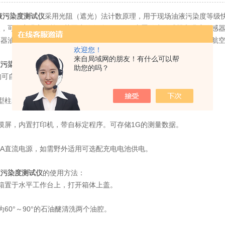
液污染度测试仪
采用光阻（遮光）法计数原理，用于现场油液污染度等级
点，可在高温高压等及其恶劣的条件下工作。内置微水传感器和温度传感
压器油（即绝缘油）、液压油、润滑油、合成油等油液，可广泛应用于航
欢迎您！
来自局域网的朋友！有什么可以帮
液污染度测试仪
的特点：
助您的吗？
可自定义通道的内部配置，重复型好、测量精度高。
柱塞计量泵系统，流量调节不受粘度及压力的影响，保证测量精度。
屏，内置打印机，带自标定程序。可存储1G的测量数据。
3A直流电源，如需野外适用可选配充电电池供电。
液污染度测试仪
的使用方法：
置于水平工作台上，打开箱体上盖。
0°～90°的石油醚清洗两个油腔。