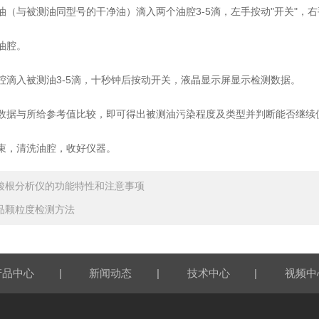
与被测油同型号的干净油）滴入两个油腔3-5滴，左手按动"开关"，右手
油腔。
滴入被测油3-5滴，十秒钟后按动开关，液晶显示屏显示检测数据。
据与所给参考值比较，即可得出被测油污染程度及类型并判断能否继续
，清洗油腔，收好仪器。
酸根分析仪的功能特性和注意事项
品颗粒度检测方法
|
|
|
产品中心
新闻动态
技术中心
视频中