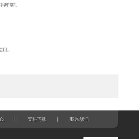
调"零"。
使用。
|
|
心
资料下载
联系我们