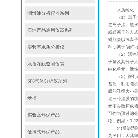
水质纯化
润滑油分析仪器系列
（1）离子交
去离子法。硬水
石油产品通用仪器系列
或镁离子的方
树脂会以氢离子
种阴离子(如C
实验室水质分析仪
（2）活性炭
子量及其分子大
水质在线监测仪表
纯化单元。活
（3）微孔过滤：
SF6气体分析仪系列
基质，利用随
膜的孔径大小
录播
述三种滤膜的
元不会败坏或堵
可作为预过滤处
实验室环保产品
物。例如：0.
(4)反渗透除
便携式环保产品
为民用，因其率