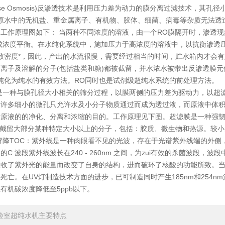
erse Osmosis)反渗透技术是利用压力差为动力的膜分离过滤技术，其孔径
而原水中的无机盐、重金属离子、有机物、胶体、细菌、病毒等杂质无法透
工作原理图如下： 当两种不同浓度的溶液，由一个RO膜隔开时，渗透
造成浓度平衡。在水纯化系统中，施加压力于高浓度的溶液中，以抗衡渗透
致密度*，因此，产出的水流很慢，需要经过相当的时间，贮水箱内才会有
离子及溶解的分子(包括盐类和糖)都被截留，并水浓水被带出反渗透膜
纯化为纯水的有效方法。RO同时也是试剂级超纯水系统的前处理方法。
是一种与膜孔径大小相关的筛分过程，以膜两侧的压力差为驱动力，以超
的许多细小的微孔只允许水及小分子物质通过而成为透过液，而原液中体
原液的的净化、分离和浓缩的目的。工作原理见下图。超滤膜是一种强韧、
，可截留大部分某种特定大小以上的分子，包括：胶质、微生物和热源。较
降TOC：紫外线是一种肉眼看不见的光波，存在于光谱紫外线端的外侧，
C 波段紫外线波长在240 - 260nm 之间，为zui有效的杀菌波段，波段
吸收了紫外光的能量而改变了自身的结构，进而破环了核酸的功能所致。
死亡。在UV灯制造技术方面的进步，已可制造同时产生185nm和254
有机碳浓度降低至5ppb以下。
验室超纯水机主要特点