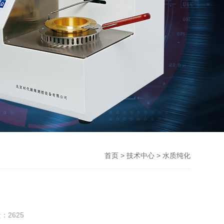
>
> 水质纯化
首页
技术中心
量：
2625