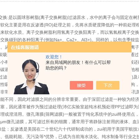
换:是以圆球形树脂(离子交换树脂)过滤原水，水中的离子会与固定在树
软化主要是用在反渗透(RO)处理之前，先将水质硬度降低的一种前处
式来软化水质。离子交换树脂利用氢离子交换阳离子，而以氢氧根离子交换
交换碰到的各种阳离子(例如Na+、Ca2+、Al3+)。同样的，以包含
l-)。从阳离子交换树脂释出的氢离子与从阴离子交换树脂释出的氢氧根离
吸附:活性炭的吸附过程是利用活性碳过滤器的孔隙大小，及有机物通过
欢迎您！
小有关，果壳类(如椰壳)颗粒状的活性碳较能有效的去除氯胺。活性碳
来自局域网的朋友！有什么可以帮
助您的吗？
性碳通常与其他的处理方法组合应用。在设计纯水系统时，活性碳与其他
微孔过滤法包括三种类型：深层过滤(depth)、筛网过滤(screen)及
机性吸附或是捕捉方式来滞留颗粒。筛网滤膜基本上是具有一致性的结构，
是非常的)，而表面过滤则是多层结构，当溶液通过滤膜时，较滤膜内部孔
功能不同，因此对滤膜之间的分辨非常重要。由于深层过滤是一种较为经济
塞，因此通常被作为预过滤处理(沛亿实验室超纯水机预处理PP过滤即为深
理或澄清用。微孔薄膜(筛网滤膜)一般被置于纯化系统中的zui终使用点
22μm微孔滤膜，其可滤过所有的细菌，通常用于将静脉注射用的液体、
盐：反渗透是美国在二十世纪六十代研制成功的，zui初用于美国宇航
、低能耗能、无污染等*优势，已成为当前海水淡化、纯水制备等行业之技