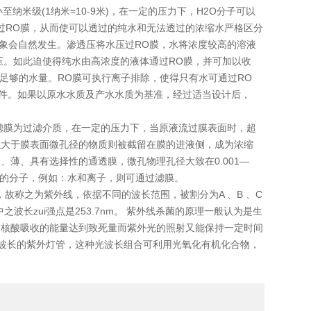
小至纳米级(1纳米=10-9米)，在一定的压力下，H2O分子可以
过RO膜，从而使可以透过的纯水和无法透过的浓缩水严格区分
现象会自然发生。渗透压将水压过RO膜，水将浓度较高的溶液
压。如此迫使得纯水由高浓度的液体通过RO膜，并可加以收
足够的水量。RO膜可执行离子排除，使得只有水可通过RO
元件。如果以原水水质及产水水质为基准，经过适当设计后，
滤膜为过滤介质，在一定的压力下，当原液流过膜表面时，超
积大于膜表面微孔径的物质则被截留在膜的进液侧，成为浓缩
薄、具有选择性的通透膜，微孔物理孔径大致在0.001—
小的分子，例如：水和离子，则可通过滤膜。
故称之为紫外线，依据不同的波长范围，被割分为A 、B 、C
中之波长zui强点是253.7nm。 紫外线杀菌的原理一般认为是生
当核酸吸收的能量达到致死量而紫外光的照射又能保持一定时间
nm波长的紫外灯管，这种光波长组合可利用光氧化有机化合物，