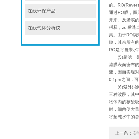
的。RO(Rev
在线环保产品
通过RO膜，
开来。反渗膜的
稀释，zui后
在线气体分析仪
集。由于RO膜
膜，其余所有的
RO是将自来水
(5)超滤：
滤膜表面密布
液，因而实现对
0.1μm之间
(6)紫外消解
三种波段，其中的
物体内的核酸
时，细菌便大量
将超纯水中的总
上一条：
实