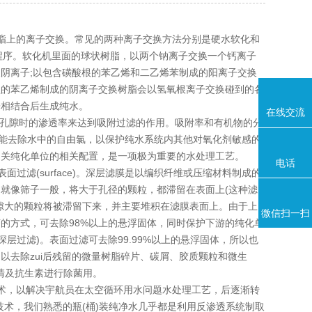
脂上的离子交换。常见的两种离子交换方法分别是硬水软化和
理程序。软化机里面的球状树脂，以两个钠离子交换一个钙离子
阴离子;以包含磺酸根的苯乙烯和二乙烯苯制成的阳离子交换
季铵盐的苯乙烯制成的阴离子交换树脂会以氢氧根离子交换碰到的各
子相结合后生成纯水。
在线交流
孔隙时的渗透率来达到吸附过滤的作用。吸附率和有机物的分
还能去除水中的自由氯，以保护纯水系统内其他对氧化剂敏感的
相关纯化单位的相关配置，是一项极为重要的水处理工艺。
电话
表面过滤(surface)。深层滤膜是以编织纤维或压缩材料制成的
就像筛子一般，将大于孔径的颗粒，都滞留在表面上(这种滤
隙大的颗粒将被滞留下来，并主要堆积在滤膜表面上。由于上
微信扫一扫
的方式，可去除98%以上的悬浮固体，同时保护下游的纯化单
层过滤)。表面过滤可去除99.99%以上的悬浮固体，所以也
，以去除zui后残留的微量树脂碎片、碳屑、胶质颗粒和微生
血清及抗生素进行除菌用。
技术，以解决宇航员在太空循环用水问题水处理工艺，后逐渐转
术，我们熟悉的瓶(桶)装纯净水几乎都是利用反渗透系统制取