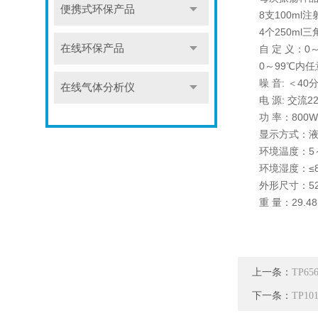
便携式环保产品
8支100ml注
4个250ml三
在线环保产品
自 定 义：
0～99℃内
噪 音: ＜40
在线气体分析仪
电 源: 交流22
功 率：800W
显示方式：
环境温度：5
环境湿度：≤8
外形尺寸：520
重 量：29.48
上一条：
TP6
下一条：
TP1