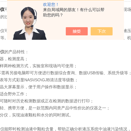
欢迎您！
可用于检测油液中固体颗粒的数量和颗粒的分布情况，如：可用于现
来自局域网的朋友！有什么可以帮
测仪
助您的吗？
器的过滤效果等场合。
测仪可检测航空煤油、矿物油、合成油、磷酸脂油和水溶液，油液包括液
油等。可广泛应用于航空航天、电力、石油、化工、交通、港口、冶金、
测仪
的产品特性：
感器，检测度高；
取样两种检测方式，实验室和现场均可使用；
，不需再另接电脑即可方便进行数据综合查询、数据USB传输、系统升级等
表等方式彩显NAS\ISO\GJB清洁度等级数；
液晶大屏幕显示，便于用户操作和数据显示；
，适合野外工作；
，可随时对历史检测数据或正在检测的数据进行打印；
量轻、携带方便，是一款范围内同类产品中性价比的仪器之一；
水分仪，实现油液颗粒和水分的同时测试。
测仪能即时检测油液中颗粒含量，帮助正确分析液压系统中油液污染情况