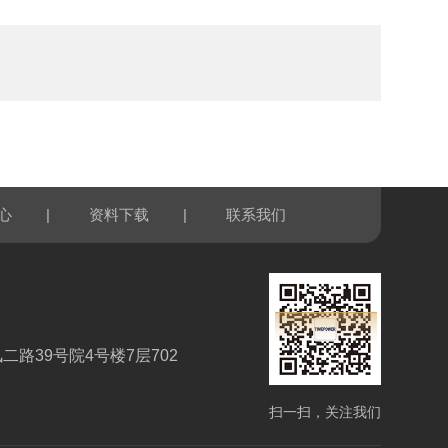
|
|
心
资料下载
联系我们
路39号院4号楼7层702
扫一扫，关注我们