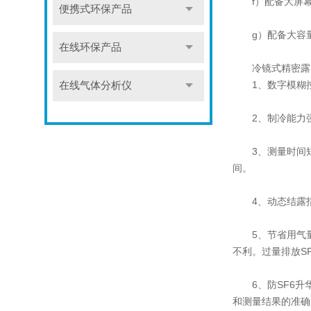
f）配备大屏幕
便携式环保产品
g）配备大容量
在线环保产品
冷镜式精密露
1、数字模糊控
在线气体分析仪
2、制冷能力强：
3、测量时间短：
间。
4、动态结露指
5、节省用气量：
不利。过量排放S
6、防SF6升华
和测量结果的准确