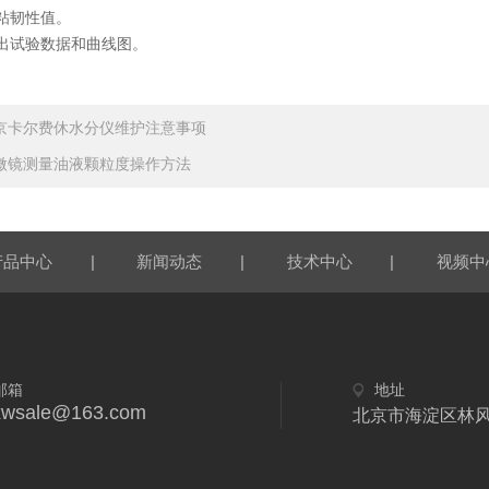
粘韧性值。
出试验数据和曲线图。
京卡尔费休水分仪维护注意事项
微镜测量油液颗粒度操作方法
|
|
|
产品中心
新闻动态
技术中心
视频中
邮箱
地址
xwsale@163.com
北京市海淀区林风二