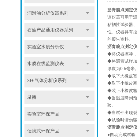
沥青脆点测定
润滑油分析仪器系列
该仪器可用于沥
粘韧性试验器、
石油产品通用仪器系列
性。仪器具有
的报告资料。
沥青脆点测定
实验室水质分析仪
◆将仪器擦净
◆将沥青试样加
水质在线监测仪表
厚度为0.5毫
◆取下大橡皮
SF6气体分析仪系列
◆取下小橡皮
◆装上小橡皮塞
录播
◆当温度降到预
验。
◆当试件出现
实验室环保产品
◆试验时请勿
沥青脆点测定
便携式环保产品
●自动完成试验