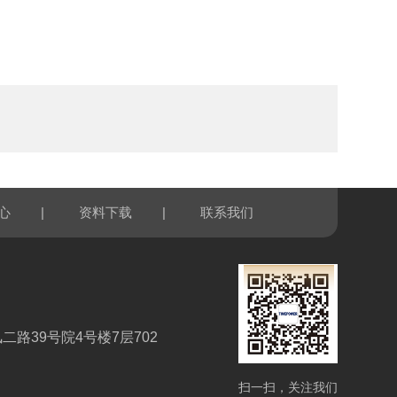
|
|
心
资料下载
联系我们
路39号院4号楼7层702
扫一扫，关注我们