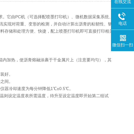
在线交流
3规定要求。它由PC机（可选择配喷墨打印机）、微机数据采集系统、
电话
通讯实现对荷重、变形的检测，并自动计算出沥青的粘韧性、韧
资料存储和处理方便、快捷，配上喷墨打印机即可直接打印相关
微信扫一扫
烘箱内加热，使沥青熔融涂裹于干金属片上（注意要均匀），其
安装好。
头之间。
器冷却速度为每分钟降低1℃±0.5℃。
升温则设定温度表所需温度，待升至设定温度即开始第二组试