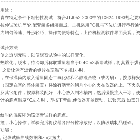
仪
用途：
青在特定条件下粘韧性测试，符合JTJ052-2000中的T0624-199
拉伸试验机等*的配套装备组装而成。主机采用PC机与下位机进行串行
拉力均匀等速、外形轻巧、操作简便等特点，上位机检测软件界面美观，
仪
试验方法：
，使之透明无暇，以便观察试验中的试样变化。
热熔化，脱水，待冷却后称取重量相当于0.4Cm3沥青试样，将其置于
米。之后让涂有沥青的钢片在室温下冷却1小时。
塞，在保温筒内放入适量固态二氧化碳和乙醇混合物（或丙酮），按原样
塞（固定在塞的整体装置）将涂有沥青的钢片小心的夹在仪器的上、下夹
及其它附件，按原样装配好，小心放入制冷槽内，然后慢慢注入干冰，使仪
计的脆点温度*℃左右时，即按下弯曲,使仪器开始摆动。试验完后,如需
裂纹时的温度即为该沥青试样的脆点。
碰撞，小心操作，试验完后将仪器各部分擦净放好，以防玻璃制品碰碎。
仪
功能：
，记录试验曲线数据和zui大拉力。