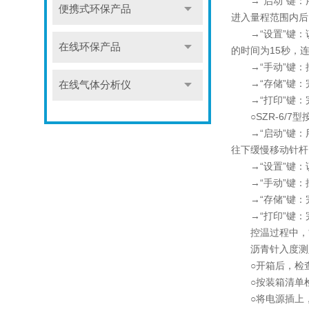
→“启动”键：用
便携式环保产品
进入量程范围内后
→“设置”键：该键
在线环保产品
的时间为15秒，
→“手动”键：
→“存储”键：
在线气体分析仪
→“打印”键：
○SZR-6/7型
→“启动”键：用
往下缓慢移动针杆
→“设置”键：
→“手动”键：
→“存储”键：
→“打印”键：
控温过程中，*次
沥青针入度测
○开箱后，检查
○按装箱清单检
○将电源插上，打